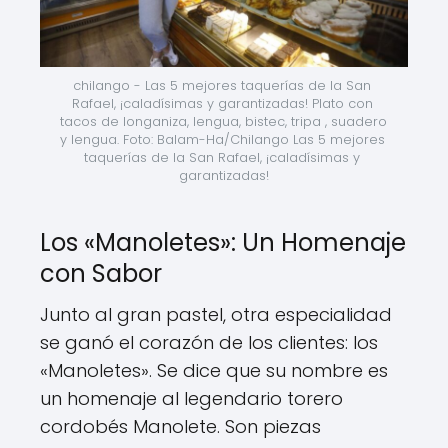
chilango - Las 5 mejores taquerías de la San 
Rafael, ¡caladísimas y garantizadas! Plato con 
tacos de longaniza, lengua, bistec, tripa , suadero 
y lengua. Foto: Balam-Ha/Chilango Las 5 mejores 
taquerías de la San Rafael, ¡caladísimas y 
garantizadas!
Los «Manoletes»: Un Homenaje
con Sabor
Junto al gran pastel, otra especialidad
se ganó el corazón de los clientes: los
«Manoletes». Se dice que su nombre es
un homenaje al legendario torero
cordobés Manolete. Son piezas