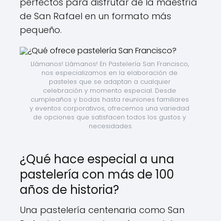
perfectos para disfrutar de la maestría
de San Rafael en un formato más
pequeño.
Llámanos! Llámanos! En Pastelería San Francisco, 
nos especializamos en la elaboración de 
pasteles que se adaptan a cualquier 
celebración y momento especial. Desde 
cumpleaños y bodas hasta reuniones familiares 
y eventos corporativos, ofrecemos una variedad 
de opciones que satisfacen todos los gustos y 
necesidades.
¿Qué hace especial a una
pastelería con más de 100
años de historia?
Una pastelería centenaria como San