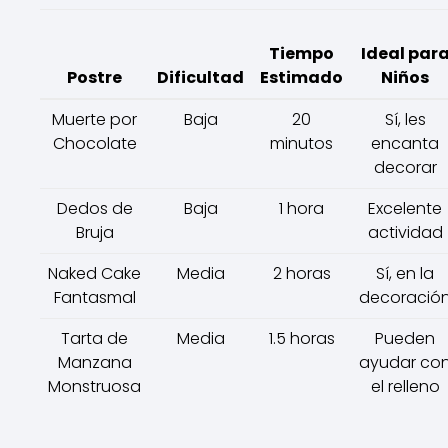
Tiempo
Ideal par
Postre
Dificultad
Estimado
Niños
Muerte por
Baja
20
Sí, les
Chocolate
minutos
encanta
decorar
Dedos de
Baja
1 hora
Excelente
Bruja
actividad
Naked Cake
Media
2 horas
Sí, en la
Fantasmal
decoració
Tarta de
Media
1.5 horas
Pueden
Manzana
ayudar co
Monstruosa
el relleno