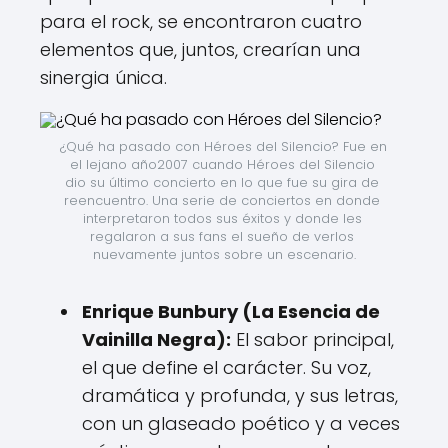
para el rock, se encontraron cuatro
elementos que, juntos, crearían una
sinergia única.
¿Qué ha pasado con Héroes del Silencio? Fue en 
el lejano año2007 cuando Héroes del Silencio 
dio su último concierto en lo que fue su gira de 
reencuentro. Una serie de conciertos en donde 
interpretaron todos sus éxitos y donde les 
regalaron a sus fans el sueño de verlos 
nuevamente juntos sobre un escenario.
Enrique Bunbury (La Esencia de
Vainilla Negra):
El sabor principal,
el que define el carácter. Su voz,
dramática y profunda, y sus letras,
con un glaseado poético y a veces