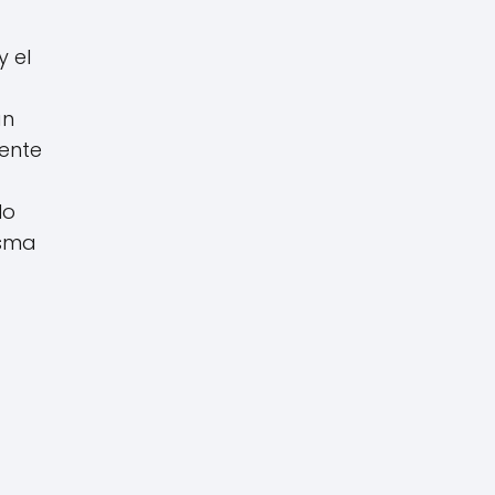
y el
án
mente
lo
isma