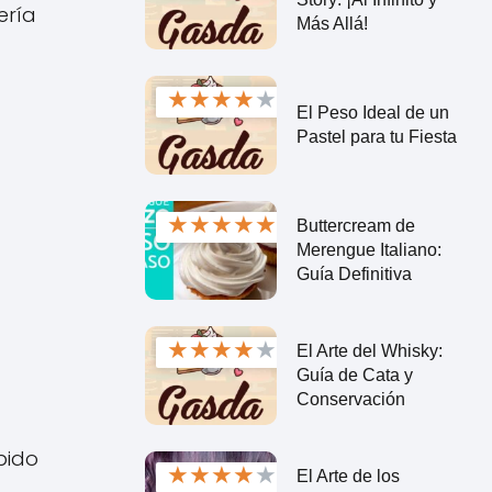
ería
Más Allá!
★
★
★
★
★
El Peso Ideal de un
Pastel para tu Fiesta
★
★
★
★
★
Buttercream de
Merengue Italiano:
Guía Definitiva
★
★
★
★
★
El Arte del Whisky:
Guía de Cata y
Conservación
bido
★
★
★
★
★
El Arte de los