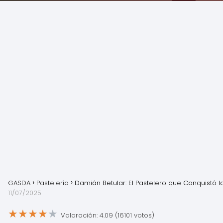
GASDA
Pastelería
Damián Betular: El Pastelero que Conquistó l
11/07/2025
★
★
★
★
★
Valoración: 4.09 (16101 votos)