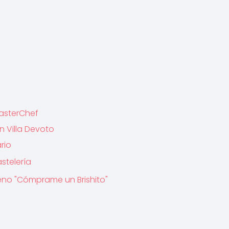
asterChef
n Villa Devoto
rio
stelería
meno "Cómprame un Brishito"