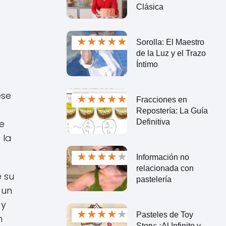
Clásica
★
★
★
★
★
Sorolla: El Maestro
de la Luz y el Trazo
Íntimo
ese
★
★
★
★
★
Fracciones en
Repostería: La Guía
Definitiva
e
 la
★
★
★
★
★
Información no
relacionada con
e su
pastelería
 un
 y
★
★
★
★
★
Pasteles de Toy
n
Story: ¡Al Infinito y