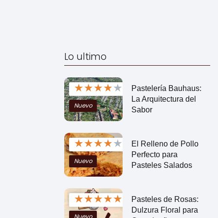
Lo ultimo
★
★
★
★
★
Pastelería Bauhaus:
La Arquitectura del
Nuevo
Sabor
★
★
★
★
★
El Relleno de Pollo
Perfecto para
Nuevo
Pasteles Salados
★
★
★
★
★
Pasteles de Rosas:
Dulzura Floral para
Nuevo