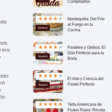
Cumpleaños
★
★
★
★
★
Mantequilla: Del Frío
ada
al Fuego en tu
Nuevo
Cocina
aís,
★
★
★
★
★
Pasteles y Globos: El
o era
Dúo Perfecto para tu
e
Nuevo
Boda
★
★
★
★
★
rado
El Arte y Ciencia del
tró
Pastel Perfecto
Nuevo
o
ato
★
★
★
★
★
Tarta Americana de
Frutos Rojos: Receta