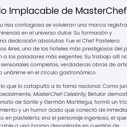
do Implacable de MasterChef
su risa contagiosa se volvieran una marca registr
minencia en el universo dulce. Su formación y
na dedicación absolutas. Fue el Chef Pastelero
os Aires, uno de los hoteles más prestigiosos del p
a los paladares más exigentes. Su trabajo allí n
as sensoriales completas, verdaderas obras de art
o unánime en el círculo gastronómico.
a lo que lo catapultó a la fama nacional. Como ju
specialmente,
MasterChef Celebrity
, Betular demos
onato de Santis y Germán Martitegui, formó un trí
imiento y un humor ácido que conectó de inmedi
to en pastelería; era el personaje ingenioso, el que
cable a una broma desopilante en cuestión de