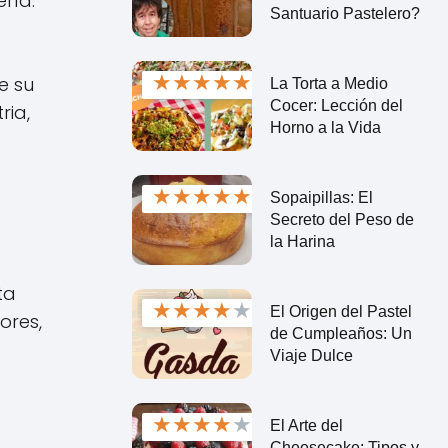
ría.
Santuario Pastelero?
★
★
★
★
★
e su
La Torta a Medio
Cocer: Lección del
ria,
Horno a la Vida
★
★
★
★
★
Sopaipillas: El
Secreto del Peso de
la Harina
ta
★
★
★
★
★
El Origen del Pastel
ores,
de Cumpleaños: Un
Viaje Dulce
★
★
★
★
★
El Arte del
Cheesecake: Tipos y