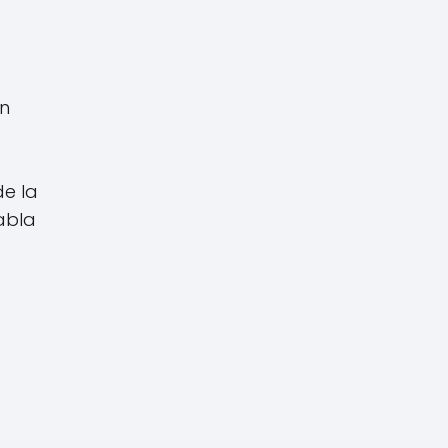
un
de la
abla