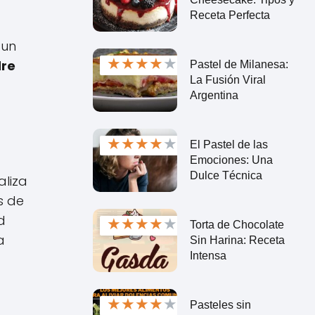
Receta Perfecta
 un
★
★
★
★
★
dre
Pastel de Milanesa:
La Fusión Viral
Argentina
★
★
★
★
★
El Pastel de las
Emociones: Una
Dulce Técnica
aliza
s de
d
★
★
★
★
★
Torta de Chocolate
a
Sin Harina: Receta
Intensa
★
★
★
★
★
Pasteles sin