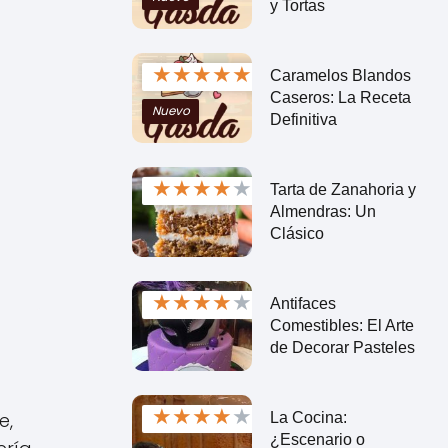
y Tortas
★
★
★
★
★
Caramelos Blandos
Caseros: La Receta
Nuevo
Definitiva
★
★
★
★
★
Tarta de Zanahoria y
Almendras: Un
Clásico
★
★
★
★
★
Antifaces
Comestibles: El Arte
de Decorar Pasteles
★
★
★
★
★
e,
La Cocina:
¿Escenario o