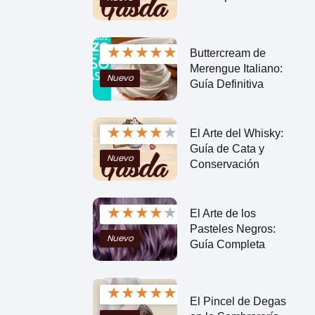
★
★
★
★
★
Buttercream de
Merengue Italiano:
Nuevo
Guía Definitiva
★
★
★
★
★
El Arte del Whisky:
Guía de Cata y
Nuevo
Conservación
★
★
★
★
★
El Arte de los
Pasteles Negros:
Nuevo
Guía Completa
★
★
★
★
★
El Pincel de Degas