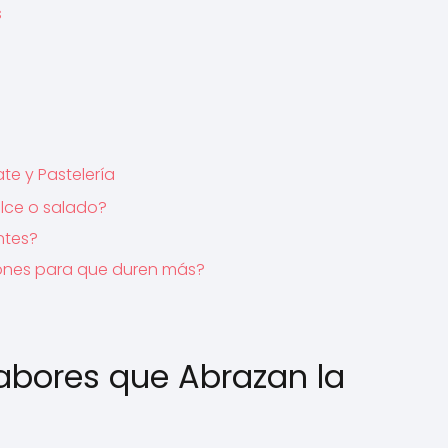
s
te y Pastelería
lce o salado?
ntes?
ones para que duren más?
Sabores que Abrazan la