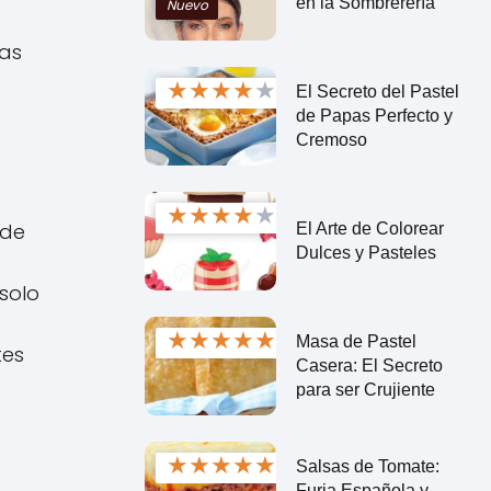
en la Sombrerería
Nuevo
las
★
★
★
★
★
El Secreto del Pastel
de Papas Perfecto y
Cremoso
★
★
★
★
★
 de
El Arte de Colorear
Dulces y Pasteles
solo
★
★
★
★
★
Masa de Pastel
tes
Casera: El Secreto
para ser Crujiente
★
★
★
★
★
Salsas de Tomate:
Furia Española y