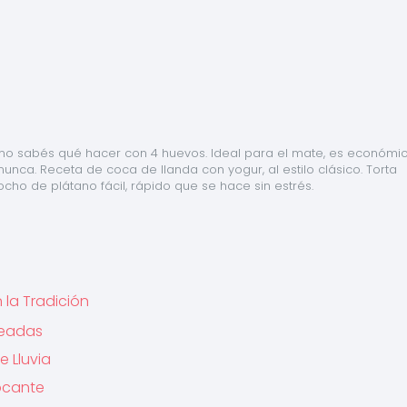
o no sabés qué hacer con 4 huevos. Ideal para el mate, es económica
nca. Receta de coca de llanda con yogur, al estilo clásico. Torta 
cho de plátano fácil, rápido que se hace sin estrés.
 la Tradición
ateadas
e Lluvia
ocante