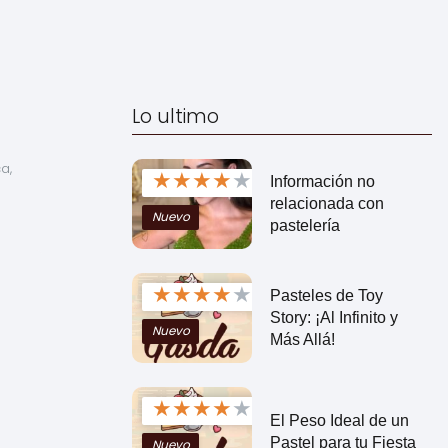
Lo ultimo
, 
★
★
★
★
★
Información no
relacionada con
Nuevo
pastelería
★
★
★
★
★
Pasteles de Toy
Story: ¡Al Infinito y
Nuevo
Más Allá!
★
★
★
★
★
El Peso Ideal de un
Pastel para tu Fiesta
Nuevo