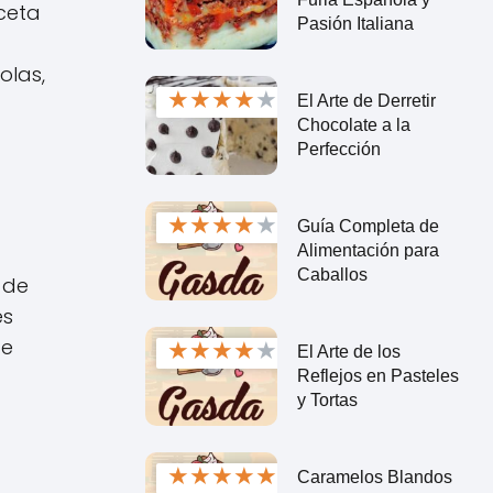
eceta
Pasión Italiana
olas,
★
★
★
★
★
El Arte de Derretir
Chocolate a la
Perfección
★
★
★
★
★
Guía Completa de
Alimentación para
Caballos
 de
es
te
★
★
★
★
★
El Arte de los
Reflejos en Pasteles
y Tortas
★
★
★
★
★
Caramelos Blandos