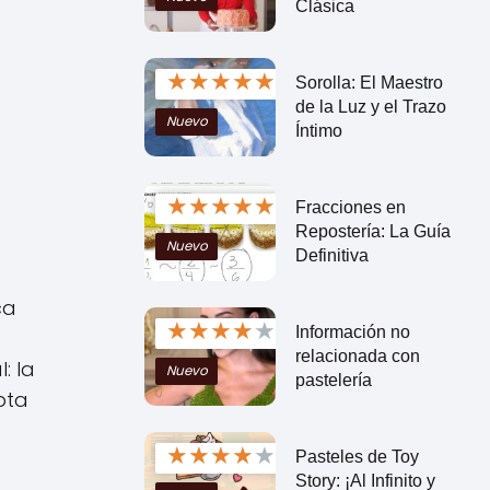
Clásica
★
★
★
★
★
Sorolla: El Maestro
de la Luz y el Trazo
Nuevo
Íntimo
★
★
★
★
★
Fracciones en
Repostería: La Guía
Nuevo
Definitiva
ca
★
★
★
★
★
Información no
relacionada con
: la
Nuevo
pastelería
pta
★
★
★
★
★
Pasteles de Toy
Story: ¡Al Infinito y