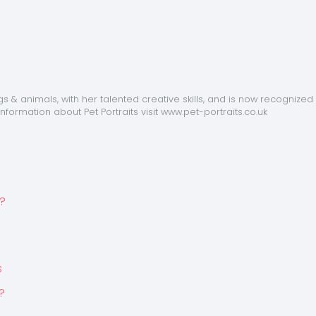
& animals, with her talented creative skills, and is now recognized 
information about Pet Portraits visit www.pet-portraits.co.uk
?
s
?