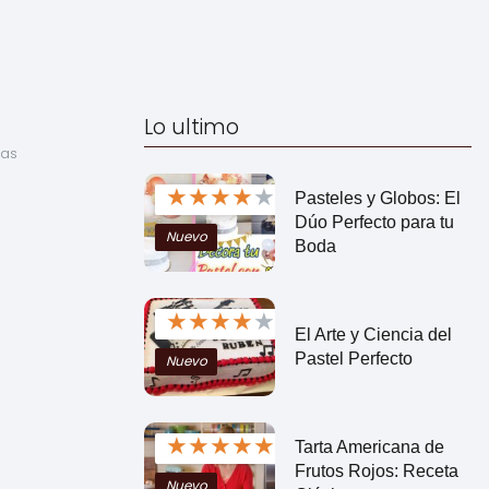
Lo ultimo
as 
★
★
★
★
★
Pasteles y Globos: El
Dúo Perfecto para tu
Nuevo
Boda
★
★
★
★
★
El Arte y Ciencia del
Pastel Perfecto
Nuevo
★
★
★
★
★
Tarta Americana de
Frutos Rojos: Receta
Nuevo