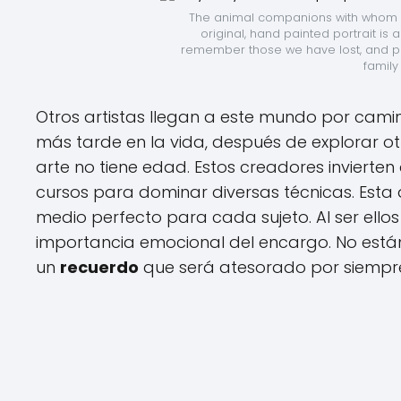
The animal companions with whom we
original, hand painted portrait is 
remember those we have lost, and pet 
family
Otros artistas llegan a este mundo por cami
más tarde en la vida, después de explorar o
arte no tiene edad. Estos creadores invierten
cursos para dominar diversas técnicas. Esta 
medio perfecto para cada sujeto. Al ser ello
importancia emocional del encargo. No est
un
recuerdo
que será atesorado por siempr