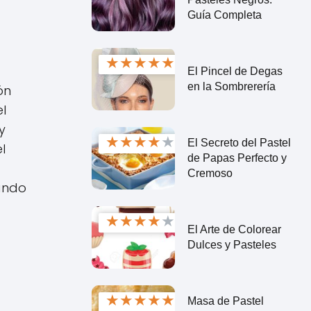
Guía Completa
★
★
★
★
★
El Pincel de Degas
en la Sombrerería
ón
l
y
★
★
★
★
★
El Secreto del Pastel
l
de Papas Perfecto y
Cremoso
ando
★
★
★
★
★
El Arte de Colorear
Dulces y Pasteles
★
★
★
★
★
Masa de Pastel