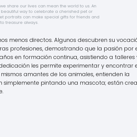
 share our lives can mean the world to us. An 
a beautiful way to celebrate a cherished pet or 
portraits can make special gifts for friends and 
 to treasure always.
nos menos directos. Algunos descubren su vocaci
tras profesiones, demostrando que la pasión por e
 años en formación continua, asistiendo a talleres 
dedicación les permite experimentar y encontrar e
s mismos amantes de los animales, entienden la
án simplemente pintando una mascota; están cre
e.