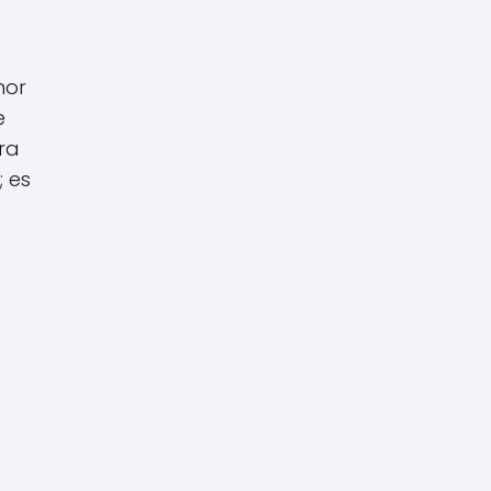
mor
e
ra
; es