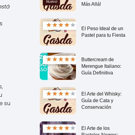
Nuevo
Más Allá!
está
s
★
★
★
★
★
El Peso Ideal de un
Pastel para tu Fiesta
★
★
★
★
★
Buttercream de
Merengue Italiano:
Guía Definitiva
,
★
★
★
★
★
u
El Arte del Whisky:
Guía de Cata y
e su
Conservación
★
★
★
★
★
El Arte de los
Pasteles Negros: