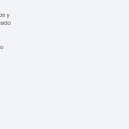
as y
 sido
do