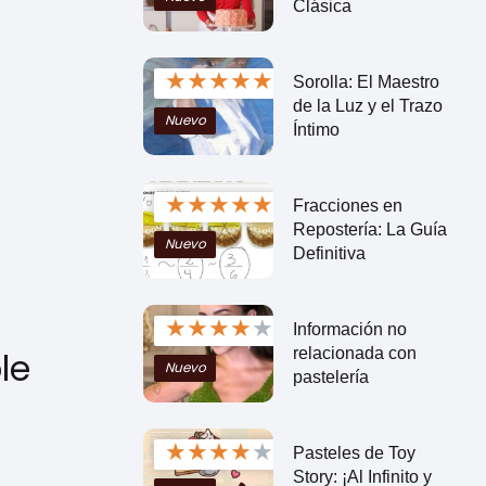
Clásica
★
★
★
★
★
Sorolla: El Maestro
de la Luz y el Trazo
Nuevo
Íntimo
★
★
★
★
★
Fracciones en
Repostería: La Guía
Nuevo
Definitiva
★
★
★
★
★
Información no
relacionada con
le
Nuevo
pastelería
★
★
★
★
★
Pasteles de Toy
Story: ¡Al Infinito y