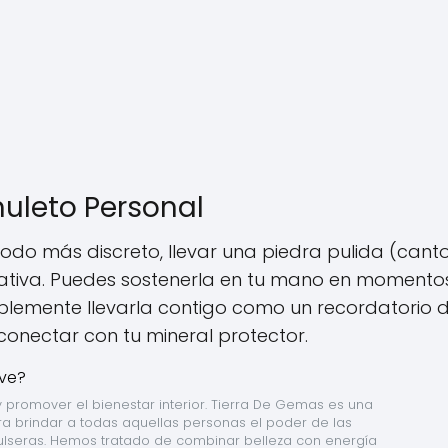
muleto Personal
método más discreto, llevar una piedra pulida (cant
ernativa. Puedes sostenerla en tu mano en momento
mplemente llevarla contigo como un recordatorio d
conectar con tu mineral protector.
promover el bienestar interior. Tierra De Gemas es una 
a brindar a todas aquellas personas el poder de las 
ulseras. Hemos tratado de combinar belleza con energía 