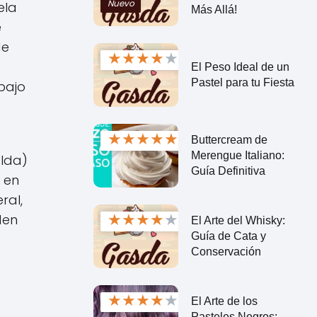
Nuevo
ela
Más Allá!
e
de
★
★
★
★
★
El Peso Ideal de un
Pastel para tu Fiesta
bajo
★
★
★
★
★
Buttercream de
Merengue Italiano:
alda)
Guía Definitiva
, en
ral,
★
★
★
★
★
den
El Arte del Whisky:
Guía de Cata y
Conservación
★
★
★
★
★
El Arte de los
Pasteles Negros: