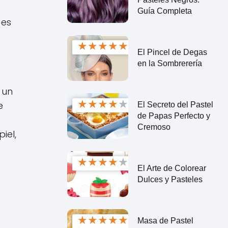
Guía Completa
es
★
★
★
★
★
El Pincel de Degas
en la Sombrerería
 un
★
★
★
★
★
e
El Secreto del Pastel
de Papas Perfecto y
Cremoso
iel,
★
★
★
★
★
El Arte de Colorear
Dulces y Pasteles
★
★
★
★
★
Masa de Pastel