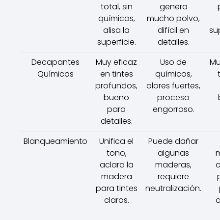
total, sin
genera
químicos,
mucho polvo,
alisa la
difícil en
sup
superficie.
detalles.
Decapantes
Muy eficaz
Uso de
Mu
Químicos
en tintes
químicos,
profundos,
olores fuertes,
bueno
proceso
para
engorroso.
detalles.
Blanqueamiento
Unifica el
Puede dañar
tono,
algunas
aclara la
maderas,
o
madera
requiere
para tintes
neutralización.
claros.