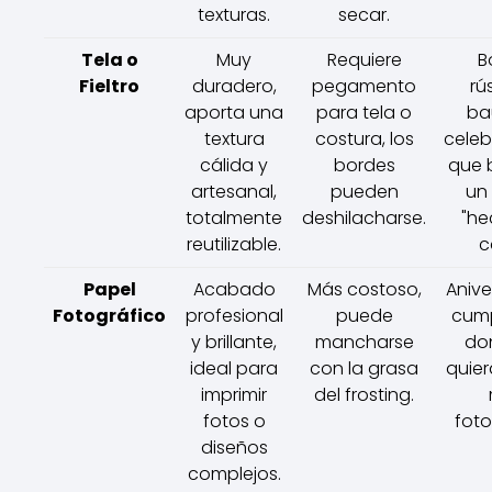
texturas.
secar.
Tela o
Muy
Requiere
B
Fieltro
duradero,
pegamento
rú
aporta una
para tela o
ba
textura
costura, los
celeb
cálida y
bordes
que 
artesanal,
pueden
un
totalmente
deshilacharse.
"he
reutilizable.
c
Papel
Acabado
Más costoso,
Anive
Fotográfico
profesional
puede
cum
y brillante,
mancharse
do
ideal para
con la grasa
quier
imprimir
del frosting.
fotos o
foto
diseños
complejos.