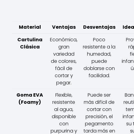
Material
Ventajas
Desventajas
Idea
Cartulina
Económica,
Poco
Pro
Clásica
gran
resistente a la
rá
variedad
humedad,
f
de colores,
puede
infan
fácil de
doblarse con
ú
cortar y
facilidad.
pegar.
Goma EVA
Flexible,
Puede ser
Ban
(Foamy)
resistente
más difícil de
reuti
al agua,
cortar con
tem
disponible
precisión, el
infan
con
pegamento
su 
purpurina y
tarda más en
s