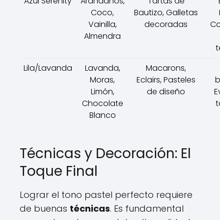
Azul Serenity
Arándanos,
Tartas de
Coco,
Bautizo, Galletas
Vainilla,
decoradas
Co
Almendra
t
Lila/Lavanda
Lavanda,
Macarons,
Moras,
Eclairs, Pasteles
b
Limón,
de diseño
E
Chocolate
t
Blanco
Técnicas y Decoración: El
Toque Final
Lograr el tono pastel perfecto requiere
de buenas
técnicas
. Es fundamental