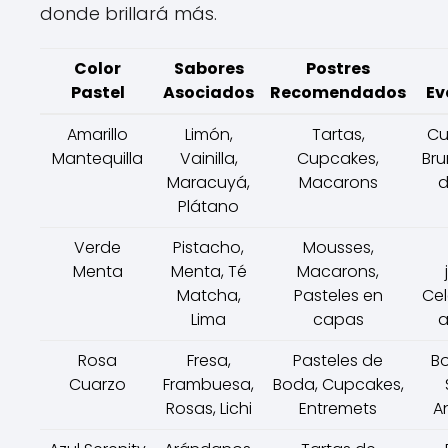
donde brillará más.
Color
Sabores
Postres
Pastel
Asociados
Recomendados
Ev
Amarillo
Limón,
Tartas,
Cu
Mantequilla
Vainilla,
Cupcakes,
Bru
Maracuyá,
Macarons
d
Plátano
Verde
Pistacho,
Mousses,
Menta
Menta, Té
Macarons,
Matcha,
Pasteles en
Ce
Lima
capas
a
Rosa
Fresa,
Pasteles de
B
Cuarzo
Frambuesa,
Boda, Cupcakes,
Rosas, Lichi
Entremets
An