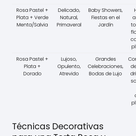
Rosa Pastel +
Delicado,
Baby Showers,
Plata + Verde
Natural,
Fiestas en el
a
Menta/Salvia
Primaveral
Jardín
to
fl
c
p
Rosa Pastel +
Lujoso,
Grandes
Co
Plata +
Opulento,
Celebraciones,
de
Dorado
Atrevido
Bodas de Lujo
dr
s
p
Técnicas Decorativas