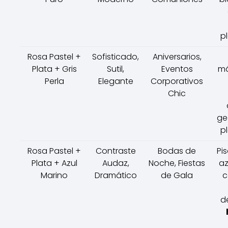
p
Rosa Pastel +
Sofisticado,
Aniversarios,
Plata + Gris
Sutil,
Eventos
má
Perla
Elegante
Corporativos
Chic
ge
p
Rosa Pastel +
Contraste
Bodas de
Pi
Plata + Azul
Audaz,
Noche, Fiestas
az
Marino
Dramático
de Gala
c
d