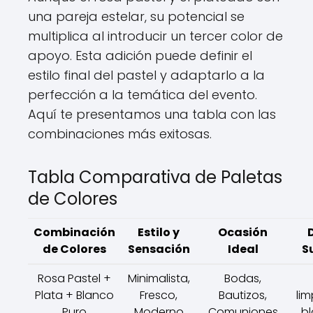
una pareja estelar, su potencial se
multiplica al introducir un tercer color de
apoyo. Esta adición puede definir el
estilo final del pastel y adaptarlo a la
perfección a la temática del evento.
Aquí te presentamos una tabla con las
combinaciones más exitosas.
Tabla Comparativa de Paletas
de Colores
Combinación
Estilo y
Ocasión
de Colores
Sensación
Ideal
S
Rosa Pastel +
Minimalista,
Bodas,
Plata + Blanco
Fresco,
Bautizos,
lim
Puro
Moderno
Comuniones
b