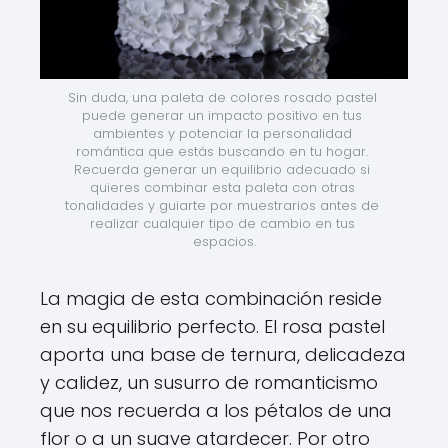
Sin duda, una paleta de colores rosado pastel 
puede generar un impacto positivo en tus 
ambientes y potenciar la personalidad 
romántica que estás buscando en tu hogar. 
Recuerda generar un equilibrio adecuado si 
quieres combinar esta paleta con otras 
tonalidades y guiarte por muestrarios antes de 
realizar cualquier tipo de cambio en tus 
espacios.
La magia de esta combinación reside
en su equilibrio perfecto. El rosa pastel
aporta una base de ternura, delicadeza
y calidez, un susurro de romanticismo
que nos recuerda a los pétalos de una
flor o a un suave atardecer. Por otro