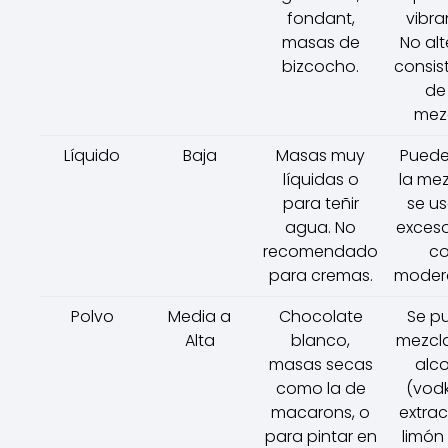
fondant,
vibra
masas de
No alt
bizcocho.
consis
de 
mez
Líquido
Baja
Masas muy
Puede 
líquidas o
la mez
para teñir
se u
agua. No
exceso
recomendado
c
para cremas.
moder
Polvo
Media a
Chocolate
Se p
Alta
blanco,
mezcl
masas secas
alc
como la de
(vod
macarons, o
extra
para pintar en
limón