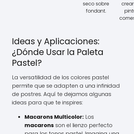
seco sobre
crea
fondant.
pint
comes
Ideas y Aplicaciones:
¿Dónde Usar la Paleta
Pastel?
La versatilidad de los colores pastel
permite que se adapten a una infinidad
de postres. Aquí te dejamos algunas
ideas para que te inspires:
Macarons Multicolor:
Los
macarons
son el lienzo perfecto
para los tonos pastel. Imagina una