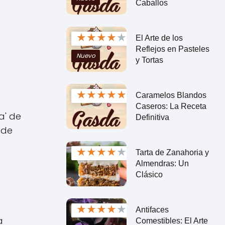
Caballos
★
★
★
★
★
El Arte de los
Reflejos en Pasteles
Nuevo
y Tortas
★
★
★
★
★
Caramelos Blandos
Caseros: La Receta
a' de
Definitiva
 de
★
★
★
★
★
Tarta de Zanahoria y
Almendras: Un
Clásico
★
★
★
★
★
Antifaces
a
Comestibles: El Arte