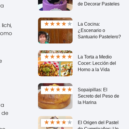
de Decorar Pasteles
ra
★
★
★
★
★
La Cocina:
ichi,
¿Escenario o
 como
Santuario Pastelero?
★
★
★
★
★
La Torta a Medio
e
Cocer: Lección del
Horno a la Vida
★
★
★
★
★
Sopaipillas: El
Secreto del Peso de
la Harina
da
o de
★
★
★
★
★
El Origen del Pastel
de Cumpleaños: Un