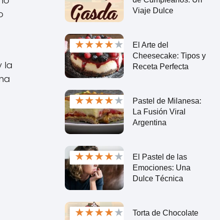
eno
Viaje Dulce
o
★
★
★
★
★
El Arte del
Cheesecake: Tipos y
 la
Receta Perfecta
una
★
★
★
★
★
Pastel de Milanesa:
La Fusión Viral
Argentina
★
★
★
★
★
El Pastel de las
Emociones: Una
Dulce Técnica
★
★
★
★
★
Torta de Chocolate