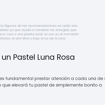
ana Algunas de las recomendaciones es vestir ese 
steles ya que ayuda a canalizar las energías que 
uarzo rosa o una piedra lunar su uso es el momento 
actos al aire libre y bajo la luz de la Luna.
un Pastel Luna Rosa
, es fundamental prestar atención a cada una de 
o que elevará tu pastel de simplemente bonito a