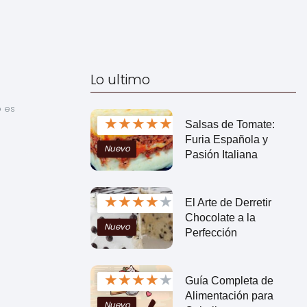
Lo ultimo
 es 
★
★
★
★
★
Salsas de Tomate:
Furia Española y
Nuevo
Pasión Italiana
★
★
★
★
★
El Arte de Derretir
Chocolate a la
Nuevo
Perfección
★
★
★
★
★
Guía Completa de
Alimentación para
Nuevo