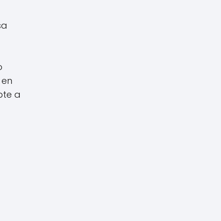
sa
o
 en
pte a