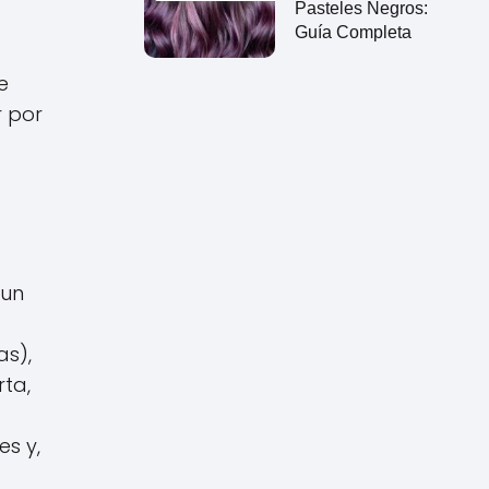
Pasteles Negros:
Guía Completa
e
r por
 un
as),
ta,
es y,