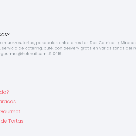
almuerzos, tortas, pasapalos entre otros Los Dos Caminos / Miranda
rvicio de catering, bufé. con delivery gratis en varias zonas del r
vgourmet@hotmail.com
 tlf: 0416...
ndo?
Caracas
g Gourmet
 de Tortas