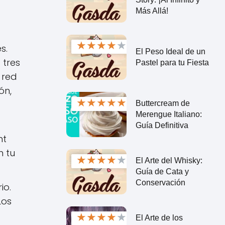
Más Allá!
★
★
★
★
★
s.
El Peso Ideal de un
 tres
Pastel para tu Fiesta
 red
ón,
★
★
★
★
★
Buttercream de
Merengue Italiano:
Guía Definitiva
nt
n tu
★
★
★
★
★
El Arte del Whisky:
Guía de Cata y
Conservación
io.
Los
★
★
★
★
★
El Arte de los