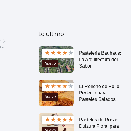
Lo ultimo
 (8 
ea 
★
★
★
★
★
Pastelería Bauhaus:
La Arquitectura del
Nuevo
Sabor
★
★
★
★
★
El Relleno de Pollo
Perfecto para
Nuevo
Pasteles Salados
★
★
★
★
★
Pasteles de Rosas:
Dulzura Floral para
Nuevo