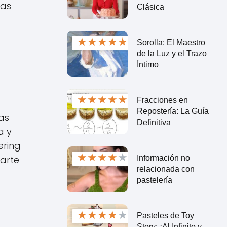
tas
Clásica
★
★
★
★
★
Sorolla: El Maestro
de la Luz y el Trazo
Íntimo
★
★
★
★
★
Fracciones en
Repostería: La Guía
as
Definitiva
a y
ering
★
★
★
★
★
Información no
arte
relacionada con
pastelería
★
★
★
★
★
Pasteles de Toy
Story: ¡Al Infinito y