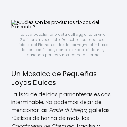
La sua peculiarità è data dall’aggiunta di vino 
Gattinara invecchiato. Descubre los productos 
típicos del Piamonte: desde los «agnolotti» hasta 
los dulces típicos, como los «baci di dama», 
pasando por los vinos, como el Barolo.
Un Mosaico de Pequeñas
Joyas Dulces
La lista de delicias piamontesas es casi
interminable. No podemos dejar de
mencionar las
Paste di Meliga
, galletas
rústicas de harina de maíz; los
Cacahuetes de Chivasso
, frágiles y