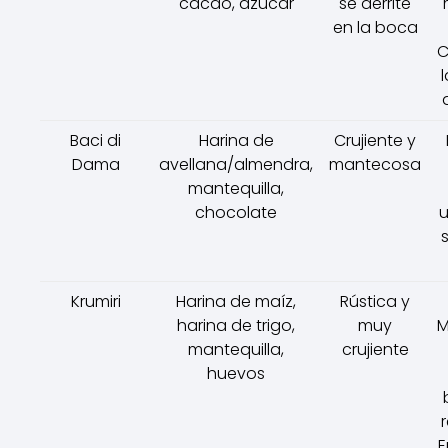
cacao, azúcar
se derrite
en la boca
C
Baci di
Harina de
Crujiente y
Dama
avellana/almendra,
mantecosa
mantequilla,
chocolate
u
Krumiri
Harina de maíz,
Rústica y
harina de trigo,
muy
M
mantequilla,
crujiente
huevos
r
E