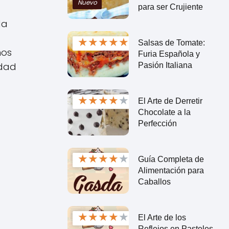
Nuevo
para ser Crujiente
da
★
★
★
★
★
Salsas de Tomate:
nos
Furia Española y
idad
Pasión Italiana
★
★
★
★
★
El Arte de Derretir
Chocolate a la
Perfección
★
★
★
★
★
Guía Completa de
Alimentación para
Caballos
★
★
★
★
★
El Arte de los
Reflejos en Pasteles