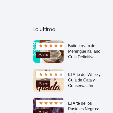
Lo ultimo
★
★
★
★
★
Buttercream de
Merengue Italiano:
Nuevo
Guía Definitiva
★
★
★
★
★
El Arte del Whisky:
Guía de Cata y
Nuevo
Conservación
★
★
★
★
★
El Arte de los
Pasteles Negros:
Nuevo