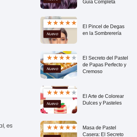
Guía Completa
★
★
★
★
★
El Pincel de Degas
en la Sombrerería
Nuevo
★
★
★
★
★
El Secreto del Pastel
de Papas Perfecto y
Nuevo
Cremoso
★
★
★
★
★
El Arte de Colorear
Dulces y Pasteles
Nuevo
l, es
★
★
★
★
★
Masa de Pastel
Casera: El Secreto