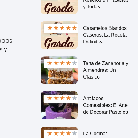
y Tortas
★
★
★
★
★
Caramelos Blandos
Caseros: La Receta
ladas
Definitiva
s y
★
★
★
★
★
Tarta de Zanahoria y
Almendras: Un
Clásico
★
★
★
★
★
Antifaces
Comestibles: El Arte
de Decorar Pasteles
★
★
★
★
★
La Cocina: