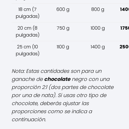
18 cm (7
600 g
800 g
140
pulgadas)
20 cm (8
750 g
1000 g
175
pulgadas)
25 cm (10
1100 g
1400 g
250
pulgadas)
Nota: Estas cantidades son para un
ganache de
chocolate
negro con una
proporción 2:1 (dos partes de chocolate
por una de nata). Si usas otro tipo de
chocolate, deberás ajustar las
proporciones como se indica a
continuación.