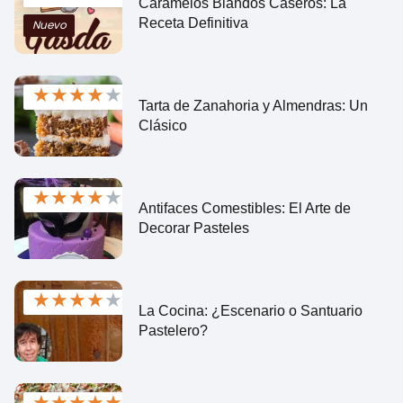
Caramelos Blandos Caseros: La
Receta Definitiva
Nuevo
★
★
★
★
★
Tarta de Zanahoria y Almendras: Un
Clásico
★
★
★
★
★
Antifaces Comestibles: El Arte de
Decorar Pasteles
★
★
★
★
★
La Cocina: ¿Escenario o Santuario
Pastelero?
★
★
★
★
★