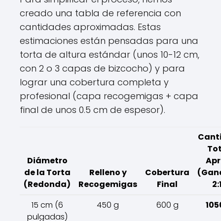
creado una tabla de referencia con
cantidades aproximadas. Estas
estimaciones están pensadas para una
torta de altura estándar (unos 10-12 cm,
con 2 o 3 capas de bizcocho) y para
lograr una cobertura completa y
profesional (capa recogemigas + capa
final de unos 0.5 cm de espesor).
Cant
To
Diámetro
Apr
de la Torta
Relleno y
Cobertura
(Gan
(Redonda)
Recogemigas
Final
2:
15 cm (6
450 g
600 g
105
pulgadas)