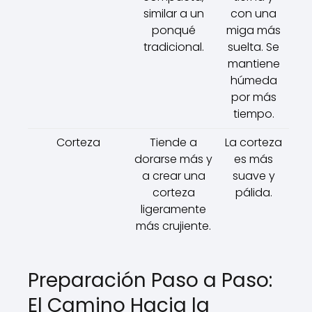
similar a un
con una
ponqué
miga más
tradicional.
suelta. Se
mantiene
húmeda
por más
tiempo.
Corteza
Tiende a
La corteza
dorarse más y
es más
a crear una
suave y
corteza
pálida.
ligeramente
más crujiente.
Preparación Paso a Paso:
El Camino Hacia la