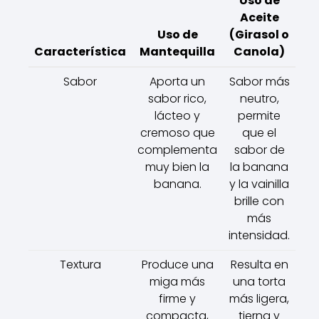
Uso de
Aceite
Uso de
(Girasol o
Característica
Mantequilla
Canola)
Sabor
Aporta un
Sabor más
sabor rico,
neutro,
lácteo y
permite
cremoso que
que el
complementa
sabor de
muy bien la
la banana
banana.
y la vainilla
brille con
más
intensidad.
Textura
Produce una
Resulta en
miga más
una torta
firme y
más ligera,
compacta,
tierna y