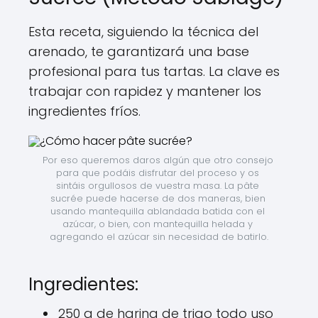
Esta receta, siguiendo la técnica del
arenado, te garantizará una base
profesional para tus tartas. La clave es
trabajar con rapidez y mantener los
ingredientes fríos.
Por eso queremos daros algún que otro consejo 
para que podáis disfrutar del proceso y os 
sintáis orgullosos de vuestra masa. La pâte 
sucrée puede hacerse de dos maneras, bien 
usando mantequilla ablandada batida con el 
azúcar, o bien, con mantequilla helada y 
agregando el azúcar sin necesidad de batirlo.
Ingredientes:
250 g de harina de trigo todo uso