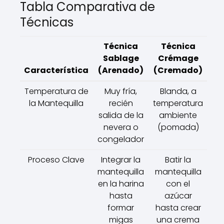
Tabla Comparativa de
Técnicas
Técnica
Técnica
Sablage
Crémage
Característica
(Arenado)
(Cremado)
Temperatura de
Muy fría,
Blanda, a
la Mantequilla
recién
temperatura
salida de la
ambiente
nevera o
(pomada)
congelador
Proceso Clave
Integrar la
Batir la
mantequilla
mantequilla
en la harina
con el
hasta
azúcar
formar
hasta crear
migas
una crema