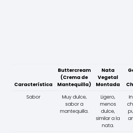
Buttercream
Nata
G
(Crema de
Vegetal
Característica
Mantequilla)
Montada
Ch
Sabor
Muy dulce,
Ligero,
I
sabor a
menos
ch
mantequilla.
dulce,
p
similar a la
a
nata.