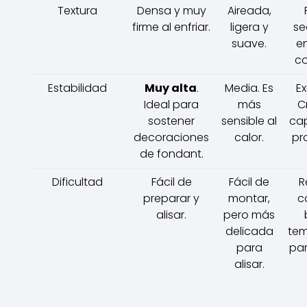
Textura
Densa y muy
Aireada,
firme al enfriar.
ligera y
se
suave.
e
co
Estabilidad
Muy alta
.
Media. Es
Ex
Ideal para
más
C
sostener
sensible al
cap
decoraciones
calor.
pr
de fondant.
Dificultad
Fácil de
Fácil de
R
preparar y
montar,
c
alisar.
pero más
delicada
tem
para
par
alisar.