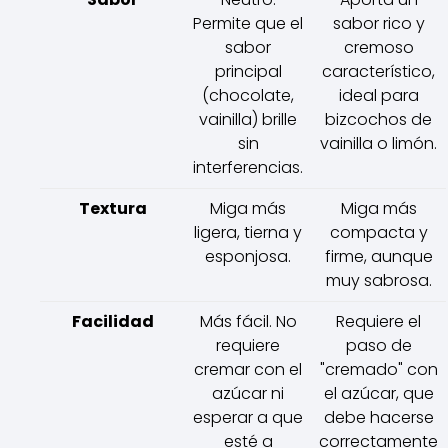
Permite que el
sabor rico y
sabor
cremoso
principal
característico,
(chocolate,
ideal para
vainilla) brille
bizcochos de
sin
vainilla o limón.
interferencias.
Textura
Miga más
Miga más
ligera, tierna y
compacta y
esponjosa.
firme, aunque
muy sabrosa.
Facilidad
Más fácil. No
Requiere el
requiere
paso de
cremar con el
"cremado" con
azúcar ni
el azúcar, que
esperar a que
debe hacerse
esté a
correctamente