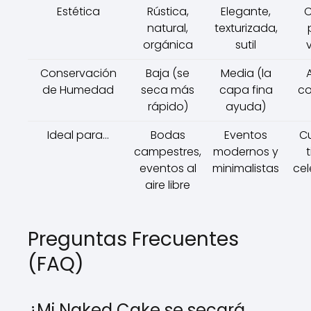
Estética
Rústica,
Elegante,
C
natural,
texturizada,
orgánica
sutil
v
Conservación
Baja (se
Media (la
A
de Humedad
seca más
capa fina
co
rápido)
ayuda)
Ideal para...
Bodas
Eventos
Cu
campestres,
modernos y
eventos al
minimalistas
cel
aire libre
Preguntas Frecuentes
(FAQ)
¿Mi Naked Cake se secará