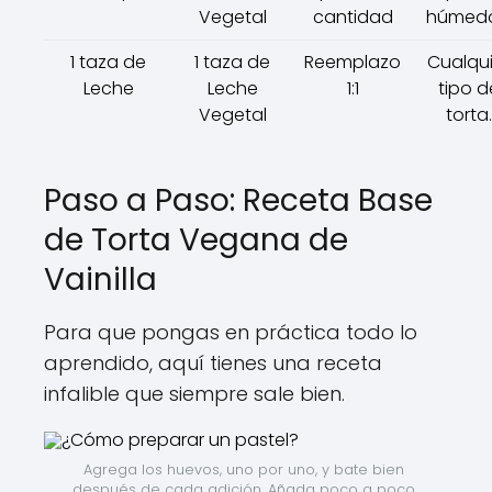
Vegetal
cantidad
húmedo
1 taza de
1 taza de
Reemplazo
Cualqui
Leche
Leche
1:1
tipo d
Vegetal
torta.
Paso a Paso: Receta Base
de Torta Vegana de
Vainilla
Para que pongas en práctica todo lo
aprendido, aquí tienes una receta
infalible que siempre sale bien.
Agrega los huevos, uno por uno, y bate bien 
después de cada adición. Añada poco a poco 