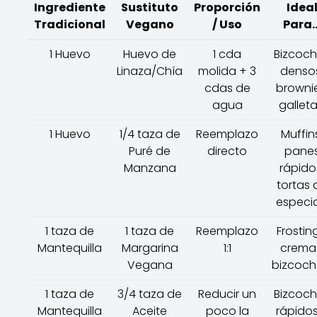
Ingrediente
Sustituto
Proporción
Idea
Tradicional
Vegano
/ Uso
Para..
1 Huevo
Huevo de
1 cda
Bizcoc
Linaza/Chía
molida + 3
denso
cdas de
brownie
agua
galleta
1 Huevo
1/4 taza de
Reemplazo
Muffin
Puré de
directo
pane
Manzana
rápido
tortas 
especia
1 taza de
1 taza de
Reemplazo
Frostin
Mantequilla
Margarina
1:1
crema
Vegana
bizcoch
1 taza de
3/4 taza de
Reducir un
Bizcoc
Mantequilla
Aceite
poco la
rápidos