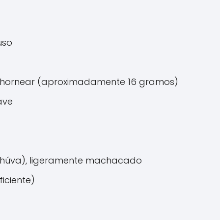
uso
e hornear (aproximadamente 16 gramos)
ave
lahúva), ligeramente machacado
ficiente)