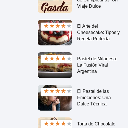
Viaje Dulce
★
★
★
★
★
El Arte del
Cheesecake: Tipos y
Receta Perfecta
★
★
★
★
★
Pastel de Milanesa:
La Fusión Viral
Argentina
★
★
★
★
★
El Pastel de las
Emociones: Una
Dulce Técnica
★
★
★
★
★
Torta de Chocolate