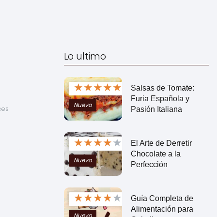
Lo ultimo
★
★
★
★
★
Salsas de Tomate:
Furia Española y
Nuevo
es 
Pasión Italiana
 
★
★
★
★
★
El Arte de Derretir
Chocolate a la
Nuevo
Perfección
★
★
★
★
★
Guía Completa de
Alimentación para
Nuevo