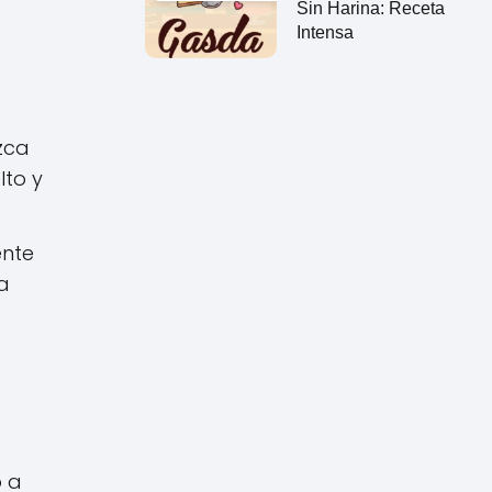
Sin Harina: Receta
Intensa
izca
lto y
ente
a
o a