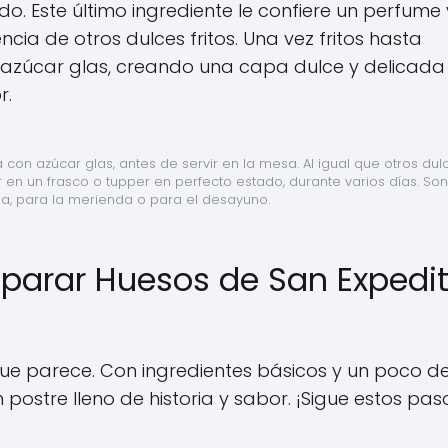
Este último ingrediente le confiere un perfume 
cia de otros dulces fritos. Una vez fritos hasta
 azúcar glas, creando una capa dulce y delicada
r.
con azúcar glas, antes de servir en la mesa. Al igual que otros dulc
 en un frasco o tupper en perfecto estado, durante varios días. Son
a, para la merienda o para el desayuno.
eparar Huesos de San Expedi
que parece. Con ingredientes básicos y un poco d
ostre lleno de historia y sabor. ¡Sigue estos pas