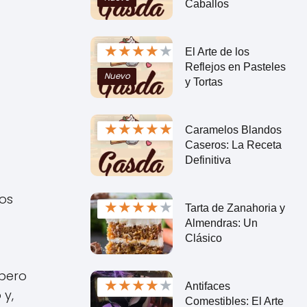
Caballos
★
★
★
★
★
El Arte de los
Reflejos en Pasteles
Nuevo
y Tortas
★
★
★
★
★
Caramelos Blandos
Caseros: La Receta
Definitiva
Los
★
★
★
★
★
Tarta de Zanahoria y
Almendras: Un
Clásico
 pero
★
★
★
★
★
Antifaces
 y,
Comestibles: El Arte