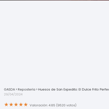
GASDA
Repostería
Huesos de San Expedito: El Dulce Frito Perfe
29/04/2024
★
★
★
★
★
Valoración: 4.85 (9520 votos)