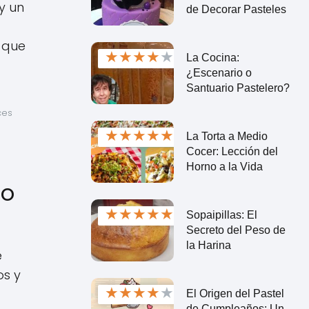
y un
de Decorar Pasteles
 que
★
★
★
★
★
La Cocina:
¿Escenario o
Santuario Pastelero?
es 
 
★
★
★
★
★
La Torta a Medio
Cocer: Lección del
Horno a la Vida
to
★
★
★
★
★
Sopaipillas: El
Secreto del Peso de
la Harina
e
os y
★
★
★
★
★
El Origen del Pastel
de Cumpleaños: Un