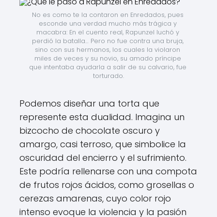
No es como te la contaron en Enredados, pues 
esconde una verdad mucho más trágica y 
macabra: En el cuento real, Rapunzel luchó y 
perdió la batalla… Pero no fue contra una bruja, 
sino con sus hermanos, los cuales la violaron 
miles de veces y su novio, su amado príncipe 
que intentaba ayudarla a salir de su calvario, fue 
torturado.
Podemos diseñar una torta que
represente esta dualidad. Imagina un
bizcocho de chocolate oscuro y
amargo, casi terroso, que simbolice la
oscuridad del encierro y el sufrimiento.
Este podría rellenarse con una compota
de frutos rojos ácidos, como grosellas o
cerezas amarenas, cuyo color rojo
intenso evoque la violencia y la pasión