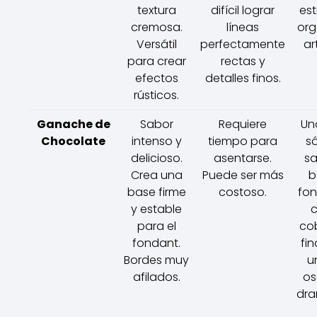
textura
difícil lograr
est
cremosa.
líneas
org
Versátil
perfectamente
ar
para crear
rectas y
efectos
detalles finos.
rústicos.
Ganache de
Sabor
Requiere
Un
Chocolate
intenso y
tiempo para
só
delicioso.
asentarse.
s
Crea una
Puede ser más
b
base firme
costoso.
fon
y estable
para el
co
fondant.
fin
Bordes muy
u
afilados.
os
dra