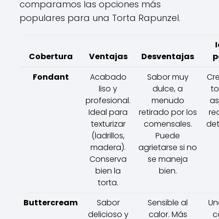
comparamos las opciones más
populares para una Torta Rapunzel.
Cobertura
Ventajas
Desventajas
p
Fondant
Acabado
Sabor muy
Cr
liso y
dulce, a
to
profesional.
menudo
as
Ideal para
retirado por los
rea
texturizar
comensales.
det
(ladrillos,
Puede
madera).
agrietarse si no
Conserva
se maneja
bien la
bien.
torta.
Buttercream
Sabor
Sensible al
Un
delicioso y
calor. Más
c