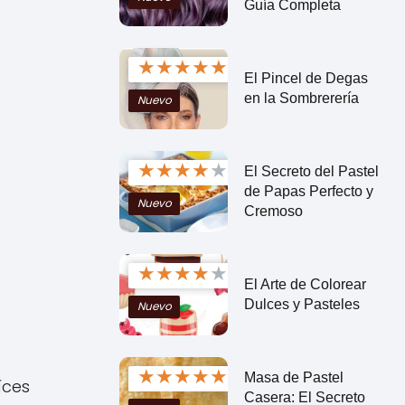
Guía Completa
★
★
★
★
★
El Pincel de Degas
en la Sombrerería
Nuevo
★
★
★
★
★
El Secreto del Pastel
de Papas Perfecto y
Nuevo
Cremoso
★
★
★
★
★
El Arte de Colorear
Dulces y Pasteles
Nuevo
★
★
★
★
★
Masa de Pastel
íces
Casera: El Secreto