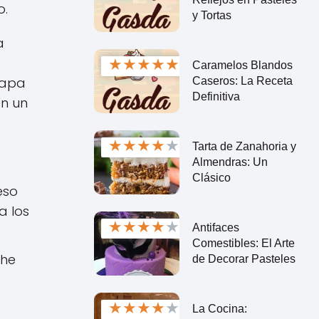
o.
y Tortas
a
★
★
★
★
★
Caramelos Blandos
papa
Caseros: La Receta
Definitiva
en un
★
★
★
★
★
Tarta de Zanahoria y
Almendras: Un
Clásico
eso
a los
★
★
★
★
★
Antifaces
Comestibles: El Arte
che
de Decorar Pasteles
★
★
★
★
★
La Cocina: