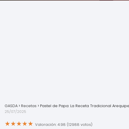
GASDA
Recetas
Pastel de Papa: La Receta Tradicional Arequip
25/07/2025
★
★
★
★
★
Valoración: 4.98 (12988 votos)