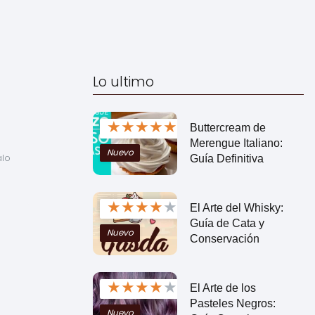
Lo ultimo
★
★
★
★
★
Buttercream de
Merengue Italiano:
Nuevo
lo 
Guía Definitiva
★
★
★
★
★
El Arte del Whisky:
Guía de Cata y
Nuevo
Conservación
★
★
★
★
★
El Arte de los
Pasteles Negros:
Nuevo