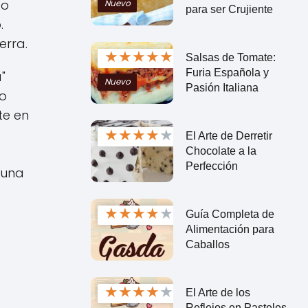
co
Nuevo
para ser Crujiente
.
erra.
★
★
★
★
★
Salsas de Tomate:
Furia Española y
"
Nuevo
Pasión Italiana
do
te en
★
★
★
★
★
El Arte de Derretir
Chocolate a la
Perfección
 una
★
★
★
★
★
Guía Completa de
Alimentación para
Caballos
★
★
★
★
★
El Arte de los
Reflejos en Pasteles