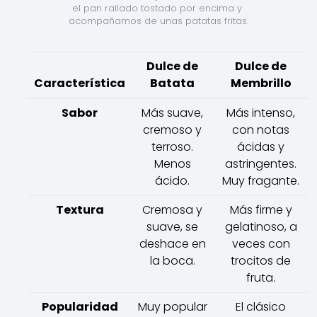
el pan rallado tostado por encima y 
acompañamos de unas patatas fritas.
Dulce de
Dulce de
Característica
Batata
Membrillo
Sabor
Más suave,
Más intenso,
cremoso y
con notas
terroso.
ácidas y
Menos
astringentes.
ácido.
Muy fragante.
Textura
Cremosa y
Más firme y
suave, se
gelatinoso, a
deshace en
veces con
la boca.
trocitos de
fruta.
Popularidad
Muy popular
El clásico