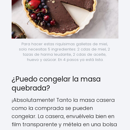
Para hacer estas riquísimas galletas de miel, 
solo necesitas 5 ingredientes: 2 cdas de miel, 2 
tazas de harina leudante, 2 cdas de aceite, 
huevo y azúcar. En 4 pasos ya está lista.
¿Puedo congelar la masa
quebrada?
¡Absolutamente! Tanto la masa casera
como la comprada se pueden
congelar. La casera, envuélvela bien en
film transparente y métela en una bolsa