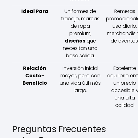
Ideal Para
Uniformes de
Remeras
trabajo, marcas
promocional
de ropa
uso diario,
premium,
merchandisi
diseños
que
de eventos
necesitan una
base sólida.
Relación
Inversión inicial
Excelente
Costo-
mayor, pero con
equilibrio en
Beneficio
una vida útil más
un precio
larga.
accesible 
una alta
calidad.
Preguntas Frecuentes