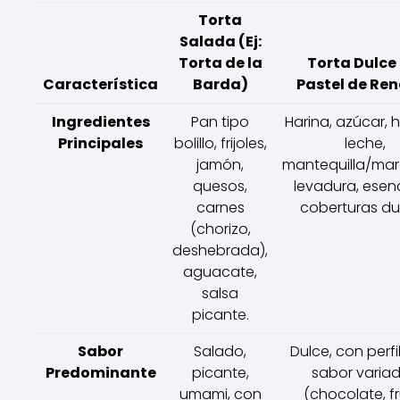
Torta
Salada (Ej:
Torta de la
Torta Dulce 
Característica
Barda)
Pastel de Re
Ingredientes
Pan tipo
Harina, azúcar, 
Principales
bolillo, frijoles,
leche,
jamón,
mantequilla/mar
quesos,
levadura, esen
carnes
coberturas du
(chorizo,
deshebrada),
aguacate,
salsa
picante.
Sabor
Salado,
Dulce, con perfi
Predominante
picante,
sabor varia
umami, con
(chocolate, fr