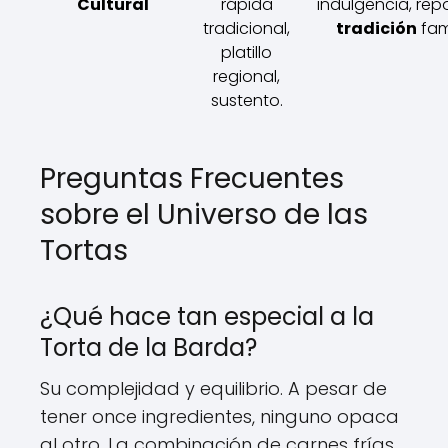
Cultural
rápida
indulgencia, repo
tradicional,
tradición
fami
platillo
regional,
sustento.
Preguntas Frecuentes
sobre el Universo de las
Tortas
¿Qué hace tan especial a la
Torta de la Barda?
Su complejidad y equilibrio. A pesar de
tener once ingredientes, ninguno opaca
al otro. La combinación de carnes frías