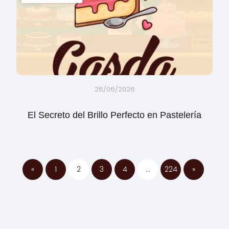
26/06/2026
El Secreto del Brillo Perfecto en Pastelería
«
1
2
3
4
…
224
»