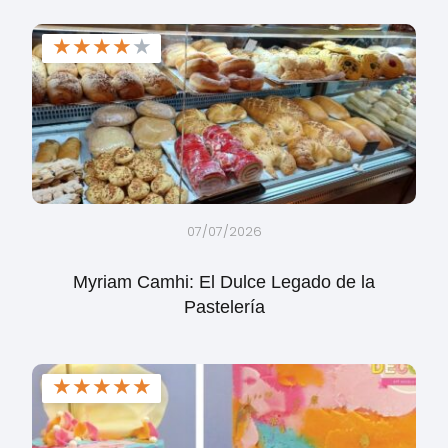
★
★
★
★
★
07/07/2026
Myriam Camhi: El Dulce Legado de la
Pastelería
★
★
★
★
★