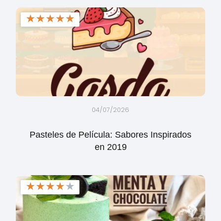
★
★
★
★
★
04/07/2026
Pasteles de Película: Sabores Inspirados
en 2019
★
★
★
★
★