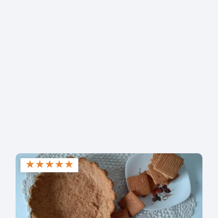
★
★
★
★
★