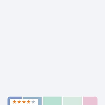
★
★
★
★
★