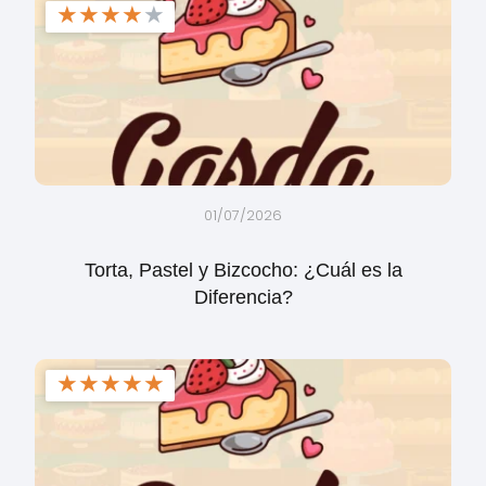
★
★
★
★
★
01/07/2026
Torta, Pastel y Bizcocho: ¿Cuál es la
Diferencia?
★
★
★
★
★