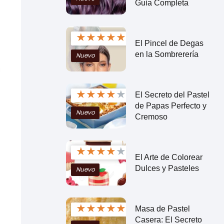
Guía Completa
★
★
★
★
★
El Pincel de Degas
en la Sombrerería
Nuevo
★
★
★
★
★
El Secreto del Pastel
de Papas Perfecto y
Nuevo
Cremoso
★
★
★
★
★
El Arte de Colorear
Dulces y Pasteles
Nuevo
★
★
★
★
★
Masa de Pastel
Casera: El Secreto