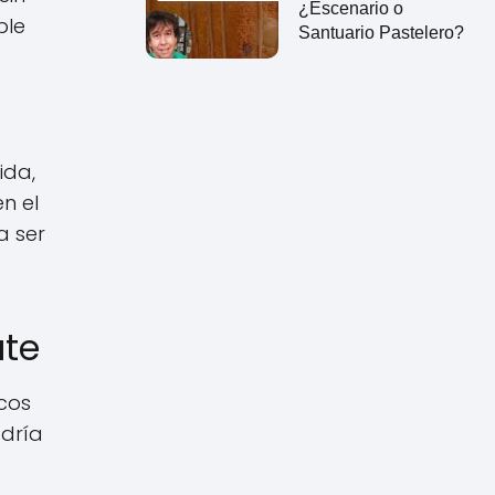
¿Escenario o
ble
Santuario Pastelero?
ida,
n el
a ser
ate
icos
odría