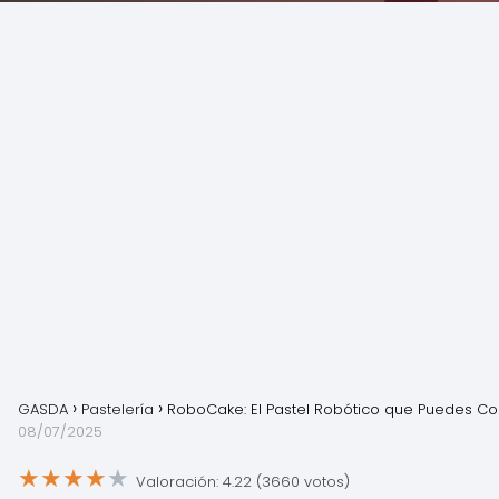
GASDA
Pastelería
RoboCake: El Pastel Robótico que Puedes C
08/07/2025
★
★
★
★
★
Valoración: 4.22 (3660 votos)