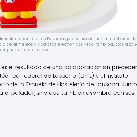
inanciada por la Unión Europea que busca aplicar la robótica en la 
io de alimentos y aparatos electrónicos y facilitar productos a zona
or guerras o desastres.
ía es el resultado de una colaboración sin precede
itécnica Federal de Lausana (EPFL) y el Instituto
perto de la Escuela de Hostelería de Lausana. Junt
ta el paladar, sino que también asombra con sus