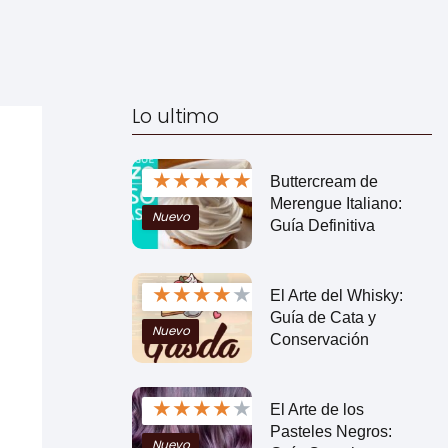
Lo ultimo
★
★
★
★
★
Buttercream de
Merengue Italiano:
Nuevo
Guía Definitiva
★
★
★
★
★
El Arte del Whisky:
Guía de Cata y
Nuevo
Conservación
★
★
★
★
★
El Arte de los
Pasteles Negros:
Nuevo