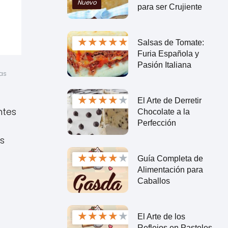
Nuevo
para ser Crujiente
★
★
★
★
★
Salsas de Tomate:
Furia Española y
Pasión Italiana
s 
★
★
★
★
★
El Arte de Derretir
ntes
Chocolate a la
Perfección
os
★
★
★
★
★
Guía Completa de
Alimentación para
Caballos
★
★
★
★
★
El Arte de los
Reflejos en Pasteles