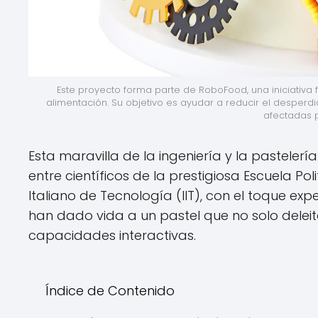
Este proyecto forma parte de RoboFood, una iniciativa f
alimentación. Su objetivo es ayudar a reducir el desperdic
afectadas p
Esta maravilla de la ingeniería y la pasteler
entre científicos de la prestigiosa Escuela Pol
Italiano de Tecnología (IIT), con el toque ex
han dado vida a un pastel que no solo delei
capacidades interactivas.
Índice de Contenido