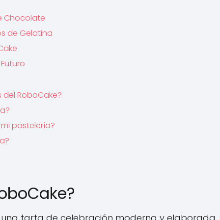
de Chocolate
os de Gelatina
oCake
 Futuro
as del RoboCake?
ca?
i pastelería?
ía?
RoboCake?
 una tarta de celebración moderna y elaborada. 