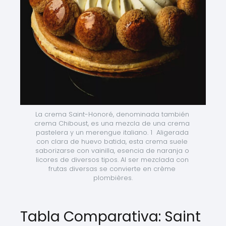
La crema Saint-Honoré, denominada también 
crema Chiboust, es una mezcla de una crema 
pastelera y un merengue italiano. 1 ​ Aligerada 
con clara de huevo batida, esta crema suele 
saborizarse con vainilla, esencia de naranja o 
licores de diversos tipos. Al ser mezclada con 
frutas diversas se convierte en crème 
plombières.
Tabla Comparativa: Saint