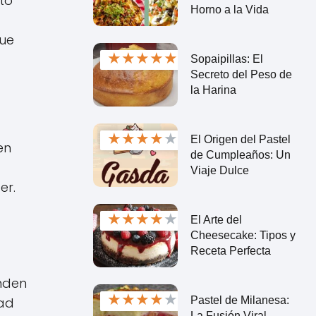
to
Horno a la Vida
que
★
★
★
★
★
Sopaipillas: El
Secreto del Peso de
la Harina
★
★
★
★
★
El Origen del Pastel
en
de Cumpleaños: Un
Viaje Dulce
er.
★
★
★
★
★
El Arte del
Cheesecake: Tipos y
Receta Perfecta
anden
★
★
★
★
★
Pastel de Milanesa:
dad
La Fusión Viral