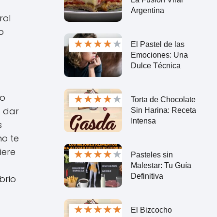
Argentina
rol
o
★
★
★
★
★
El Pastel de las
Emociones: Una
Dulce Técnica
so
★
★
★
★
★
Torta de Chocolate
a dar
Sin Harina: Receta
Intensa
s
mo te
iere
★
★
★
★
★
Pasteles sin
Malestar: Tu Guía
Definitiva
brio
★
★
★
★
★
El Bizcocho