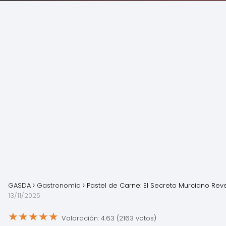
GASDA
Gastronomía
Pastel de Carne: El Secreto Murciano Rev
13/11/2025
★
★
★
★
★
Valoración: 4.63 (2163 votos)