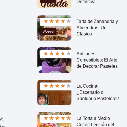
Definitiva
★
★
★
★
★
Tarta de Zanahoria y
Almendras: Un
Nuevo
Clásico
★
★
★
★
★
Antifaces
Comestibles: El Arte
de Decorar Pasteles
★
★
★
★
★
La Cocina:
¿Escenario o
Santuario Pastelero?
★
★
★
★
★
t,
La Torta a Medio
Cocer: Lección del