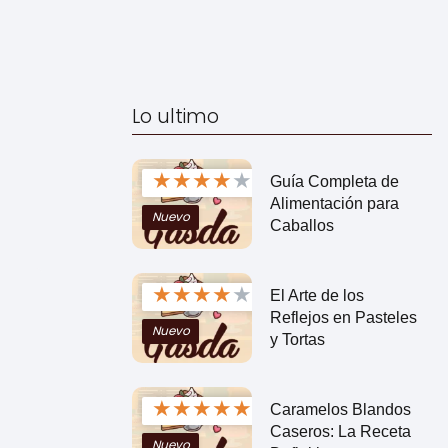
Lo ultimo
★
★
★
★
★
Guía Completa de
Alimentación para
Nuevo
Caballos
★
★
★
★
★
El Arte de los
Reflejos en Pasteles
Nuevo
y Tortas
★
★
★
★
★
Caramelos Blandos
Caseros: La Receta
Nuevo