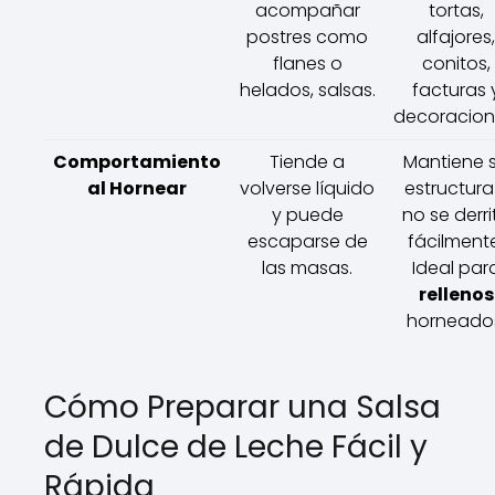
acompañar
tortas,
postres como
alfajores,
flanes o
conitos,
helados, salsas.
facturas 
decoracion
Comportamiento
Tiende a
Mantiene 
al Hornear
volverse líquido
estructura
y puede
no se derri
escaparse de
fácilment
las masas.
Ideal par
rellenos
horneado
Cómo Preparar una Salsa
de Dulce de Leche Fácil y
Rápida