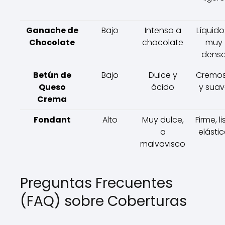
Ganache de
Bajo
Intenso a
Líquido
Chocolate
chocolate
muy
dens
Betún de
Bajo
Dulce y
Cremo
Queso
ácido
y suav
Crema
Fondant
Alto
Muy dulce,
Firme, li
a
elásti
malvavisco
Preguntas Frecuentes
(FAQ) sobre Coberturas