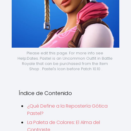
Please edit this page. For more info see 
Help:Dates. Pastel is an Uncommon Outfit in Battle 
Royale that can be purchased from the Item 
Shop . Pastel's Icon before Patch 10.10 .
Índice de Contenido
¿Qué Define a la Repostería Gótica
Pastel?
La Paleta de Colores: El Alma del
Contraste