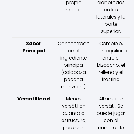
propio
elaboradas
molde.
en los
laterales y la
parte
superior.
Sabor
Concentrado
Complejo,
Principal
en el
con equilibrio
ingrediente
entre el
principal
bizcocho, el
(calabaza,
relleno y el
pecana,
frosting.
manzana).
Versatilidad
Menos
Altamente
versátil en
versátil. Se
cuanto a
puede jugar
estructura,
con el
pero con
número de