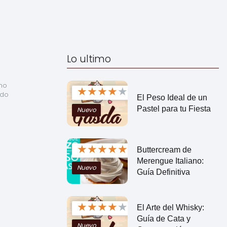
Lo ultimo
no 
★
★
★
★
★
do 
El Peso Ideal de un
Pastel para tu Fiesta
Nuevo
★
★
★
★
★
Buttercream de
Merengue Italiano:
Nuevo
Guía Definitiva
★
★
★
★
★
El Arte del Whisky:
Guía de Cata y
Nuevo