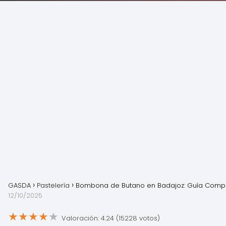
GASDA
Pastelería
Bombona de Butano en Badajoz: Guía Comp
12/10/2025
★
★
★
★
★
Valoración: 4.24 (15228 votos)