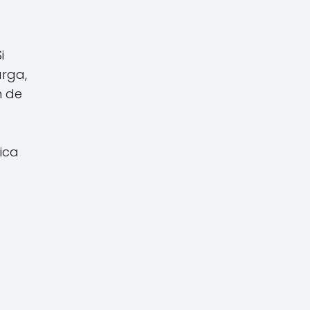
i
arga,
n de
ica