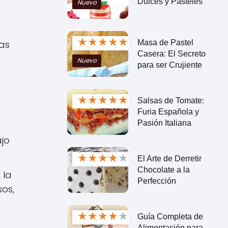
Dulces y Pasteles
Nuevo
★
★
★
★
★
Masa de Pastel
las
Casera: El Secreto
Nuevo
para ser Crujiente
★
★
★
★
★
Salsas de Tomate:
Furia Española y
Pasión Italiana
ajo
★
★
★
★
★
El Arte de Derretir
Chocolate a la
 la
Perfección
os,
★
★
★
★
★
Guía Completa de
Alimentación para