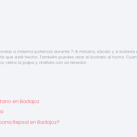
oondas a máxima potencia durante 7-8 minutos, sácalo y si todavía 
sta que esté hecho. También puedes asar el boniato al horno. Cuan
o, retira la pulpa y cháfala con un tenedor.
tano en Badajoz
ra
mbona Repsol en Badajoz?