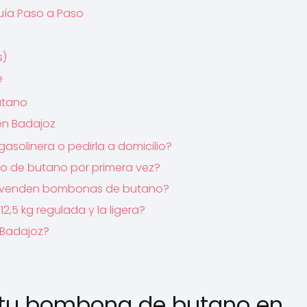
uía Paso a Paso
s)
e
utano
en Badajoz
asolinera o pedirla a domicilio?
to de butano por primera vez?
oz venden bombonas de butano?
,5 kg regulada y la ligera?
Badajoz?
 tu bombona de butano en