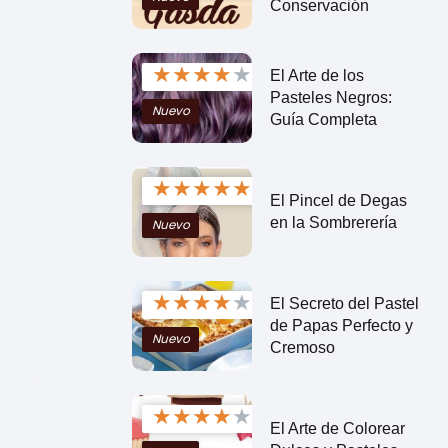
Conservación
★
★
★
★
★
El Arte de los
Pasteles Negros:
Nuevo
Guía Completa
★
★
★
★
★
El Pincel de Degas
en la Sombrerería
Nuevo
★
★
★
★
★
El Secreto del Pastel
de Papas Perfecto y
Nuevo
Cremoso
★
★
★
★
★
El Arte de Colorear