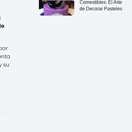
Comestibles: El Arte
de Decorar Pasteles
a
do
por
enta
y su