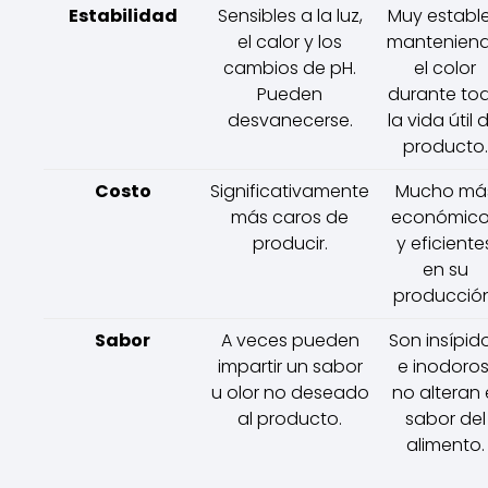
Estabilidad
Sensibles a la luz,
Muy estable
el calor y los
mantenien
cambios de pH.
el color
Pueden
durante to
desvanecerse.
la vida útil 
producto.
Costo
Significativamente
Mucho má
más caros de
económic
producir.
y eficiente
en su
producción
Sabor
A veces pueden
Son insípid
impartir un sabor
e inodoros
u olor no deseado
no alteran 
al producto.
sabor del
alimento.