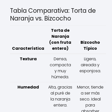
Tabla Comparativa: Torta de
Naranja vs. Bizcocho
Torta de
Naranja
(con fruta
Bizcocho
Característica
entera)
Típico
Textura
Densa,
Ligera,
compacta
aireada y
y muy
esponjosa.
húmeda.
Humedad
Alta, gracias
Menor, tiende
al puré de
a ser más
la naranja
seco. Ideal
entera.
para
absorber