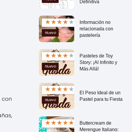
Definitiva
★
★
★
★
★
Información no
relacionada con
Nuevo
pastelería
★
★
★
★
★
Pasteles de Toy
Story: ¡Al Infinito y
Nuevo
Más Allá!
★
★
★
★
★
El Peso Ideal de un
s con
Pastel para tu Fiesta
Nuevo
añas,
★
★
★
★
★
Buttercream de
Merengue Italiano: