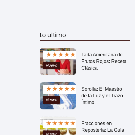
Lo ultimo
★
★
★
★
★
Tarta Americana de
Frutos Rojos: Receta
Nuevo
Clásica
★
★
★
★
★
Sorolla: El Maestro
de la Luz y el Trazo
Nuevo
Íntimo
★
★
★
★
★
Fracciones en
Repostería: La Guía
Nuevo