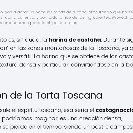
n y pon a dorar un poco las tapas de tu torta, procurando que no se
frutarla calientita y con todo lo rico de los ingredientes. ¡Provechito!
recomendamos ponerle chipotle o rajas.
o es, sin duda, la
harina de castaña
. Durante sig
pan" en las zonas montañosas de la Toscana, ya 
vo y versátil. La harina que se obtiene de las cas
extura densa y particular, convirtiéndose en la b
ón de la Torta Toscana
ule el espíritu toscano, esa sería el
castagnacci
e podríamos imaginar; es una creación densa,
en se pierde en el tiempo, siendo un postre campes