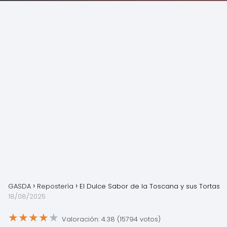
GASDA
Repostería
El Dulce Sabor de la Toscana y sus Tortas
18/08/2025
★
★
★
★
★
Valoración: 4.38 (15794 votos)