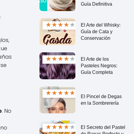
Guía Definitiva
 
 
★
★
★
★
★
El Arte del Whisky:
Guía de Cata y
Conservación
los,
que
tañas
★
★
★
★
★
El Arte de los
ase
Pasteles Negros:
Guía Completa
★
★
★
★
★
El Pincel de Degas
en la Sombrerería
o
. No
★
★
★
★
★
ino
El Secreto del Pastel
de Papas Perfecto y