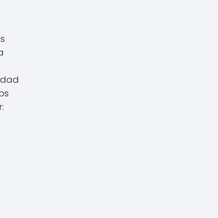
y
es
a
cidad
os
: