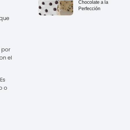
Chocolate a la
Perfección
oque
 por
on el
Es
o o