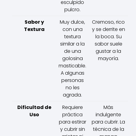
esculpido
pulcro.
Sabor y
Muy dulce,
Cremoso, rico
Textura
con una
y se derrite en
textura
la boca. Su
similar a la
sabor suele
de una
gustar a la
golosina
mayoría.
masticable.
A algunas
personas
no les
agrada.
Dificultad de
Requiere
Más
Uso
práctica
indulgente
para estirar
para cubrir. La
y cubrir sin
técnica de la