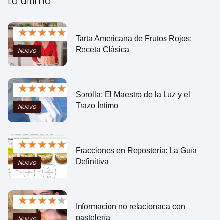
Lo ultimo
★
★
★
★
★
Tarta Americana de Frutos Rojos:
Receta Clásica
Nuevo
★
★
★
★
★
Sorolla: El Maestro de la Luz y el
Trazo Íntimo
Nuevo
★
★
★
★
★
Fracciones en Repostería: La Guía
Definitiva
Nuevo
★
★
★
★
★
Información no relacionada con
pastelería
Nuevo