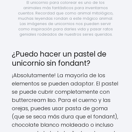
El unicornio para colorear es uno de los 
animales más fantásticos para inventarnos 
cuentos. Recordad que como animal mitológico, 
muchas leyendas rondan a este mágico animal. 
Las imágenes de unicornios nos pueden servir 
como inspiración para darles vida y pasar ratos 
geniales rodeados de nuestros seres queridos.
¿Puedo hacer un pastel de
unicornio sin fondant?
¡Absolutamente! La mayoría de los
elementos se pueden adaptar. El pastel
se puede cubrir completamente con
buttercream liso. Para el cuerno y las
orejas, puedes usar pasta de goma
(que se seca más dura que el fondant),
chocolate blanco moldeado o incluso