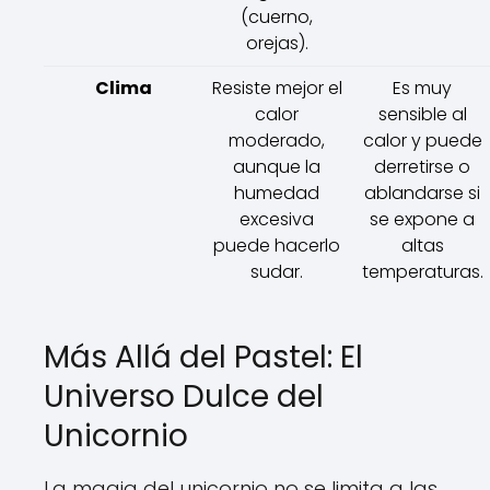
(cuerno,
orejas).
Clima
Resiste mejor el
Es muy
calor
sensible al
moderado,
calor y puede
aunque la
derretirse o
humedad
ablandarse si
excesiva
se expone a
puede hacerlo
altas
sudar.
temperaturas.
Más Allá del Pastel: El
Universo Dulce del
Unicornio
La magia del unicornio no se limita a las