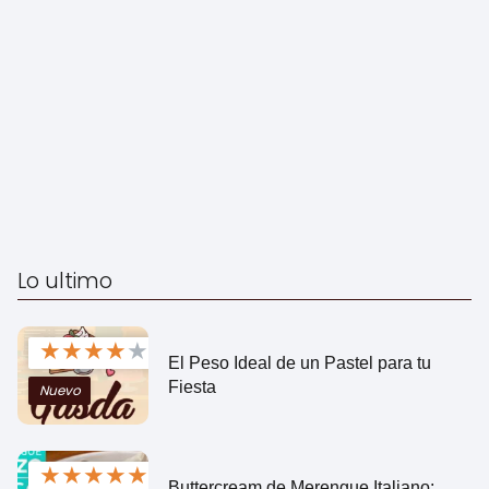
Lo ultimo
★
★
★
★
★
El Peso Ideal de un Pastel para tu
Fiesta
Nuevo
★
★
★
★
★
Buttercream de Merengue Italiano: