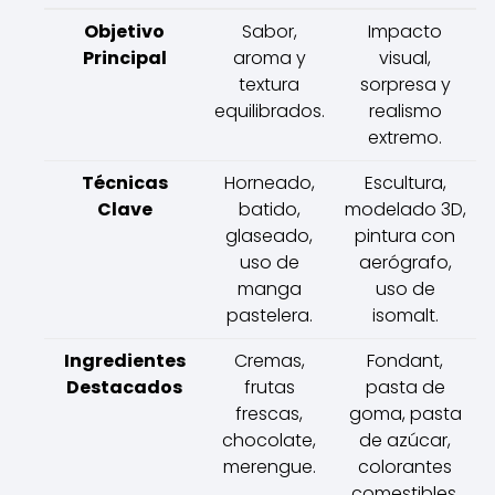
Objetivo
Sabor,
Impacto
Principal
aroma y
visual,
textura
sorpresa y
equilibrados.
realismo
extremo.
Técnicas
Horneado,
Escultura,
Clave
batido,
modelado 3D,
glaseado,
pintura con
uso de
aerógrafo,
manga
uso de
pastelera.
isomalt.
Ingredientes
Cremas,
Fondant,
Destacados
frutas
pasta de
frescas,
goma, pasta
chocolate,
de azúcar,
merengue.
colorantes
comestibles.