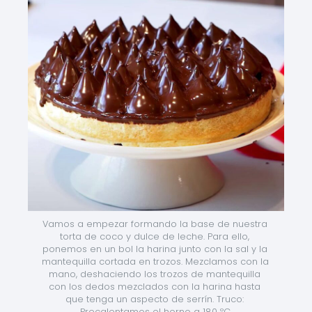
Vamos a empezar formando la base de nuestra 
torta de coco y dulce de leche. Para ello, 
ponemos en un bol la harina junto con la sal y la 
mantequilla cortada en trozos. Mezclamos con la 
mano, deshaciendo los trozos de mantequilla 
con los dedos mezclados con la harina hasta 
que tenga un aspecto de serrín. Truco: 
Precalentamos el horno a 180 ºC.