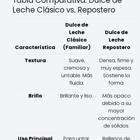
Tabla Comparativa: Dulce de
Leche Clásico vs. Repostero
Dulce de
Leche
Dulce de
Clásico
Leche
Característica
(Familiar)
Repostero
Textura
Suave,
Densa, firme y
cremosa y
muy espesa.
untable. Más
Sostiene la
fluida.
forma.
Brillo
Brillante y liso.
Más opaco
debido a su
mayor
concentración
de sólidos.
Uso Principal
Para untar,
Rellenos de