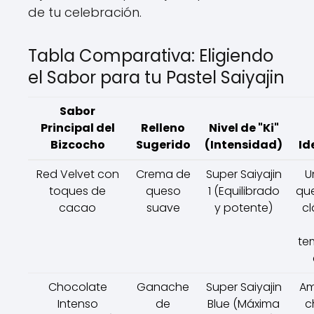
de tu celebración.
Tabla Comparativa: Eligiendo
el Sabor para tu Pastel Saiyajin
Sabor
Principal del
Relleno
Nivel de "Ki"
Bizcocho
Sugerido
(Intensidad)
Id
Red Velvet con
Crema de
Super Saiyajin
U
toques de
queso
1 (Equilibrado
qu
cacao
suave
y potente)
cl
te
Chocolate
Ganache
Super Saiyajin
Am
Intenso
de
Blue (Máxima
c