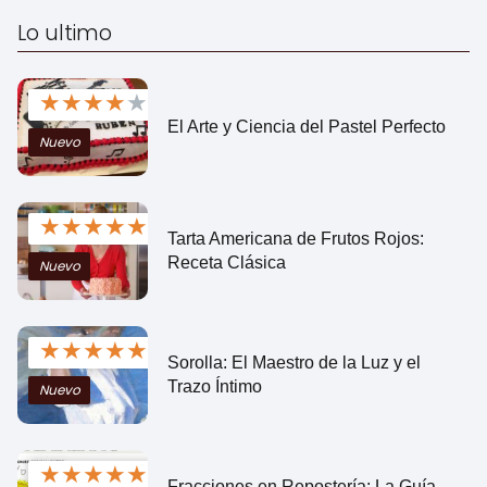
Lo ultimo
★
★
★
★
★
El Arte y Ciencia del Pastel Perfecto
Nuevo
★
★
★
★
★
Tarta Americana de Frutos Rojos:
Receta Clásica
Nuevo
★
★
★
★
★
Sorolla: El Maestro de la Luz y el
Trazo Íntimo
Nuevo
★
★
★
★
★
Fracciones en Repostería: La Guía