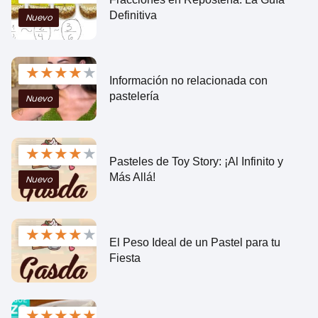
Definitiva
Nuevo
★
★
★
★
★
Información no relacionada con
pastelería
Nuevo
★
★
★
★
★
Pasteles de Toy Story: ¡Al Infinito y
Más Allá!
Nuevo
★
★
★
★
★
El Peso Ideal de un Pastel para tu
Fiesta
★
★
★
★
★