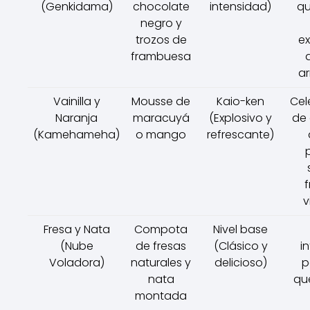
(Genkidama)
chocolate
intensidad)
qu
negro y
trozos de
ex
frambuesa
ar
Vainilla y
Mousse de
Kaio-ken
Cel
Naranja
maracuyá
(Explosivo y
de 
(Kamehameha)
o mango
refrescante)
f
v
Fresa y Nata
Compota
Nivel base
(Nube
de fresas
(Clásico y
in
Voladora)
naturales y
delicioso)
p
nata
que
montada