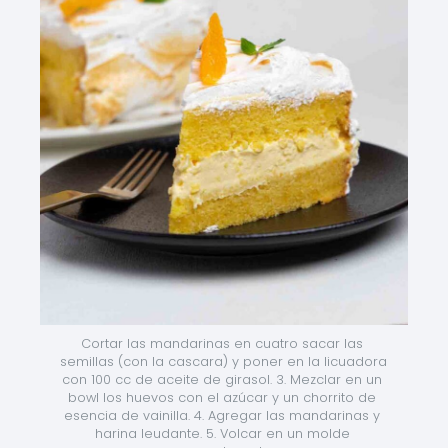
Cortar las mandarinas en cuatro sacar las 
semillas (con la cascara) y poner en la licuadora 
con 100 cc de aceite de girasol. 3. Mezclar en un 
bowl los huevos con el azúcar y un chorrito de 
esencia de vainilla. 4. Agregar las mandarinas y 
harina leudante. 5. Volcar en un molde 