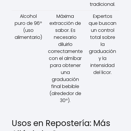
tradicional.
Alcohol
Máxima
Expertos
puro de 96º
extracción de
que buscan
(uso
sabor. Es
un control
alimentario)
necesario
total sobre
diluirlo
la
correctamente
graduación
con el almíbar
y la
para obtener
intensidad
una
del licor.
graduación
final bebible
(alrededor de
30º).
Usos en Repostería: Más