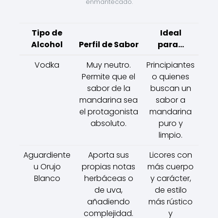
enmantecado.
Tipo de
Ideal
Alcohol
Perfil de Sabor
para...
Vodka
Muy neutro.
Principiantes
Permite que el
o quienes
sabor de la
buscan un
mandarina sea
sabor a
el protagonista
mandarina
absoluto.
puro y
limpio.
Aguardiente
Aporta sus
Licores con
u Orujo
propias notas
más cuerpo
Blanco
herbáceas o
y carácter,
de uva,
de estilo
añadiendo
más rústico
complejidad.
y