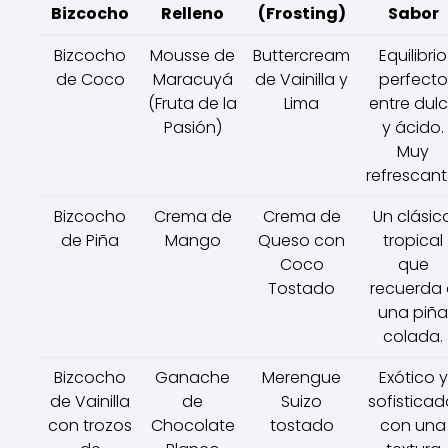
Bizcocho
Relleno
(Frosting)
Sabor
Bizcocho
Mousse de
Buttercream
Equilibrio
de Coco
Maracuyá
de Vainilla y
perfecto
(Fruta de la
Lima
entre dul
Pasión)
y ácido.
Muy
refrescant
Bizcocho
Crema de
Crema de
Un clásic
de Piña
Mango
Queso con
tropical
Coco
que
Tostado
recuerda 
una piña
colada.
Bizcocho
Ganache
Merengue
Exótico y
de Vainilla
de
Suizo
sofisticad
con trozos
Chocolate
tostado
con una