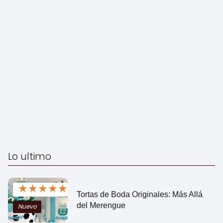
Lo ultimo
★
★
★
★
★
Tortas de Boda Originales: Más Allá
del Merengue
Nuevo