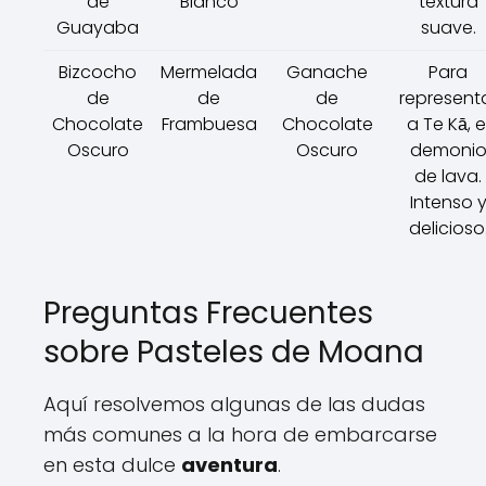
de
Blanco
textura
Guayaba
suave.
Bizcocho
Mermelada
Ganache
Para
de
de
de
represent
Chocolate
Frambuesa
Chocolate
a Te Kā, e
Oscuro
Oscuro
demoni
de lava.
Intenso 
delicioso
Preguntas Frecuentes
sobre Pasteles de Moana
Aquí resolvemos algunas de las dudas
más comunes a la hora de embarcarse
en esta dulce
aventura
.